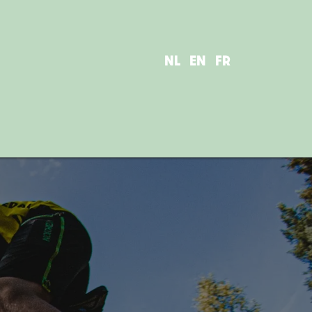
NL
EN
FR
UREN
AVONTUREN
FAQ