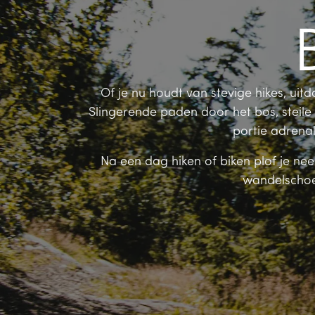
b
Of je nu houdt van stevige hikes, uit
Slingerende paden door het bos, steile
portie adrena
Na een dag hiken of biken plof je neer
wandelschoe