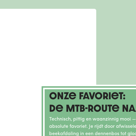
Onze favoriet:
de MTB-route n
Technisch, pittig en waanzinnig mooi —
absolute favoriet. Je rijdt door afwiss
beekafdaling in een dennenbos tot gl