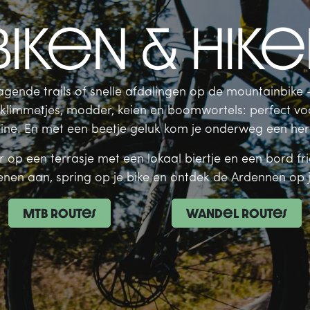
iken & hik
dagende trails of snelle afdalingen op de mountainbike 
 klimmetjes, modder, keien en boomwortels: perfect vo
line. En met een beetje geluk kom je onderweg een hert
 op een terrasje met een lokaal biertje en een bord fri
nen aan, spring op je bike en ontdek de Ardennen op 
mtb routes
wandel routes