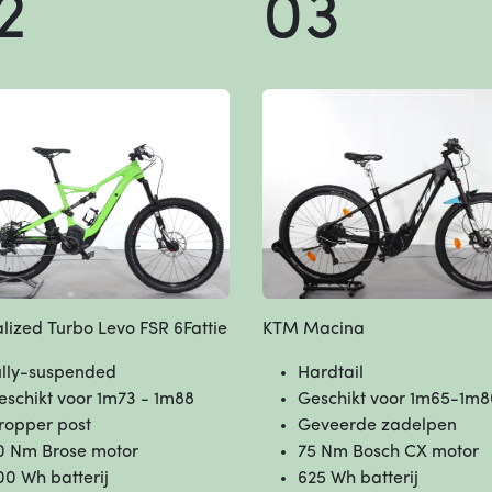
2
03
lized Turbo Levo FSR 6Fattie
KTM Macina
ully-suspended
Hardtail
eschikt voor 1m73 - 1m88
Geschikt voor 1m65-1m8
ropper post
Geveerde zadelpen
0 Nm Brose motor
75 Nm Bosch CX motor
00 Wh batterij
625 Wh batterij