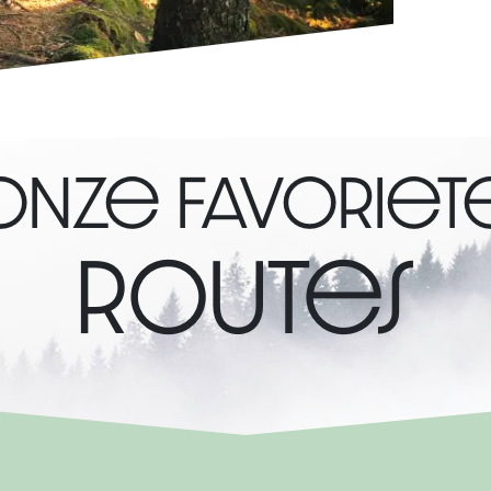
onze favoriet
routes