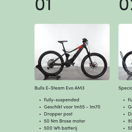
01
0
Bulls E-Steam Evo AM3
Specia
Fully-suspended
F
Geschikt voor 1m55 - 1m70
G
Dropper post
D
50 Nm Brose motor
9
500 Wh batterij
5