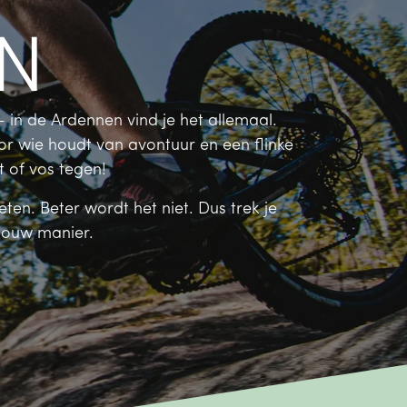
en
– in de Ardennen vind je het allemaal.
or wie houdt van avontuur en een flinke
 of vos tegen!
eten. Beter wordt het niet. Dus trek je
jouw manier.