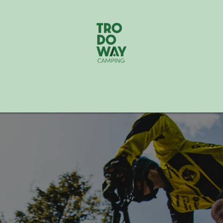
EN
HUTTEN
ETEN&DRINKEN
E-MTB H